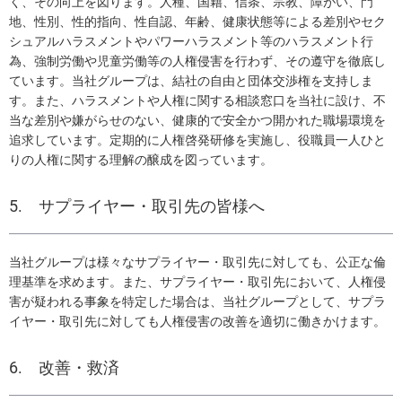
く、その向上を図ります。人種、国籍、信条、宗教、障がい、門
地、性別、性的指向、性自認、年齢、健康状態等による差別やセク
シュアルハラスメントやパワーハラスメント等のハラスメント行
為、強制労働や児童労働等の人権侵害を行わず、その遵守を徹底し
ています。当社グループは、結社の自由と団体交渉権を支持しま
す。また、ハラスメントや人権に関する相談窓口を当社に設け、不
当な差別や嫌がらせのない、健康的で安全かつ開かれた職場環境を
追求しています。定期的に人権啓発研修を実施し、役職員一人ひと
りの人権に関する理解の醸成を図っています。
5. サプライヤー・取引先の皆様へ
当社グループは様々なサプライヤー・取引先に対しても、公正な倫
理基準を求めます。また、サプライヤー・取引先において、人権侵
害が疑われる事象を特定した場合は、当社グループとして、サプラ
イヤー・取引先に対しても人権侵害の改善を適切に働きかけます。
6. 改善・救済