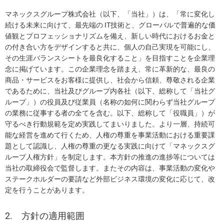
マネックスグループ株式会社（以下、「当社」）は、「常に変化し
続ける未来に向けて、最先端の IT技術と、グローバルで普遍的な価
値観とプロフェッショナリズムを備え、新しい時代におけるお金と
の付き合い方をデザインすると共に、個人の自己実現を可能にし、
その生涯バランスシートを最良化すること」を目指すことを企業理
念に掲げています。この企業理念を踏まえ、常に革新的な、最良の
商品・サービスをお客様に提供し、社会から信頼、尊敬される企業
であるために、当社及びグループ内各社（以下、総称して「当社グ
ループ」）の役員及び従業員（名称の如何に関わらず当社グループ
の業務に従事する者の全てを含む。以下、総称して「役職員」）が
守るべき行動規範を定め実践してまいりました。より一層、持続可
能な経営を進めて行くため、人権の尊重を事業活動における重要課
題として認識し、人権の尊重の更なる実践に向けて「マネックスグ
ループ人権方針」を制定します。本方針の推進の進捗等については
当社の取締役会で監督します。またその内容は、事業活動の変化や
ステークホルダーの要請など外部ビジネス環境の変化に応じて、改
定を行うことがあります。
2. 方針の適用範囲