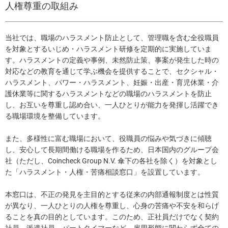
人権尊重の取組み
当社では、職場のハラスメント防止として、管理職を含む全役職員
を対象とするいじめ・ハラスメント研修を定期的に実施していま
す。ハラスメントの定義や事例、未然防止策、事案が発生した時の
対応などの教育を通じて学ぶ機会を提供することで、セクシャル・
ハラスメント、パワー・ハラスメント、妊娠・出産・育児休業・介
護休業等に関するハラスメントなどの職場のハラスメントを防止
し、お互いを尊重し認め合い、一人ひとりが能力を発揮し活躍でき
る職場環境を整備しています。
また、多様性に富む職場において、役職員の悩みや気づきに傾聴
し、安心して長期間働ける職場を作るため、日本国内のグループ会
社（ただし、Coincheck Group N.V. 傘下の各社を除く）を対象とし
た「ハラスメント・人権・苦痛相談窓口」を設置しています。
本窓口は、不正の発見を主目的とする従来の内部通報制度とは性質
が異なり、一人ひとりの人権を尊重し、心身の苦痛や不安を和らげ
ることを真の目的としています。このため、正社員だけでなく契約
社員、派遣社員、パートタイマーなど、雇用形態に関わらず全ての