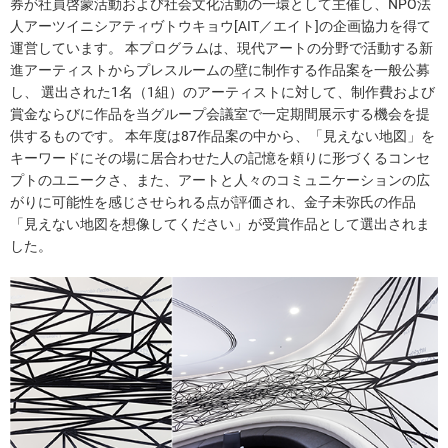
券が社員啓蒙活動および社会文化活動の一環として主催し、NPO法
人アーツイニシアティヴトウキョウ[AIT／エイト]の企画協力を得て
運営しています。 本プログラムは、現代アートの分野で活動する新
進アーティストからプレスルームの壁に制作する作品案を一般公募
し、 選出された1名（1組）のアーティストに対して、制作費および
賞金ならびに作品を当グループ会議室で一定期間展示する機会を提
供するものです。 本年度は87作品案の中から、「見えない地図」を
キーワードにその場に居合わせた人の記憶を頼りに形づくるコンセ
プトのユニークさ、また、アートと人々のコミュニケーションの広
がりに可能性を感じさせられる点が評価され、金子未弥氏の作品
「見えない地図を想像してください」が受賞作品として選出されま
した。