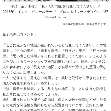
作品：金子未弥／「見えない地図を想像してください」／
2018年／インク、ビニールテープ、グロスポリマーメディウム／87
00㎜×1690㎜
※画像の無断転載・複製を禁じます。
金子未弥氏コメント：
「ここに見えない地図が書かれていると想像してください。その地
図上に『中心の場所』『重要な場所』『行きたい場所』『行った場
所』『思い出した場所』をそれぞれ配置してください。」このよう
に呼びかけるワークショップを7日間行いました。結果、およそ60
人の参加者による「見えない地図」が会議室の湾曲した壁面で重な
り合う状況が出現しました。
一人で想像する「見えない地図」は、経験と記憶から導きだされた
個人の肖像であるといえるでしょう。
では、複数の参加者による「見えない地図」は、どのような記憶を
私たちに見せてくれるのでしょうか。
壁面に書き込まれた場所の名前は、個人の経験や意識などが、他者
との複雑な関係性を構築しながら配置されています。交錯した線
は、ただ土地の名前を繋ぐだけではなく、記憶の風景を結びつけま