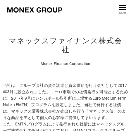
お問い合わせ
CLOSE
MENU
会社情報
マネックスファイナンス株式会
グループ情報
社
ニュースリリース
Monex Finance Corporation
株主・投資家情報
当社は、グループ会社の資金調達と資金供給を行う会社として2017
サステナビリティ情報
年3月に設立されました。ユーロ市場での社債発行を可能とするため
に、2017年9月にシンガポール取引所に上場するEuro Medium Term
Note（EMTN）プログラムを設定しました。当社で発行する社債
イノベーション
は、マネックス証券株式会社が売出しを行う「マネックス債」のよ
うな商品を主として個人のお客様に提供してまいります。
採用情報
また、EMTNプログラムにより発行された社債にはマネックスグル
ープ株式会社の保証が付されており、EMTNはマネックスグループ