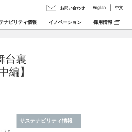
English
中文
お問い合わせ
テナビリティ情報
イノベーション
採用情報
Oメッセージ
ライブラリ
ックスグループの多彩力
の舞台裏
理念
スケジュール
中編】
紹介
ンチェック株式会社
スクロージャー・ポリシー
図
ックスベンチャーズ株式会社
合せ
資本への投資
NEX”の由来
ュリティ
サステナビリティ情報
ックスグループDEIフォーラム
市場での価値創造
・ファ