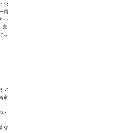
ての
一員
とっ
、交
けま
えて
資家
ペレ
まな