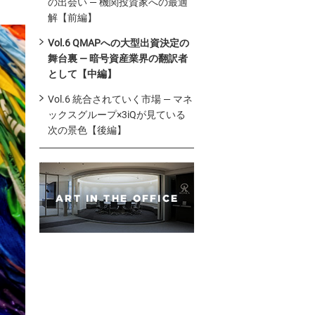
の出会い — 機関投資家への最適
解【前編】
Vol.6 QMAPへの大型出資決定の
舞台裏 — 暗号資産業界の翻訳者
として【中編】
Vol.6 統合されていく市場 — マネ
ックスグループ×3iQが見ている
次の景色【後編】