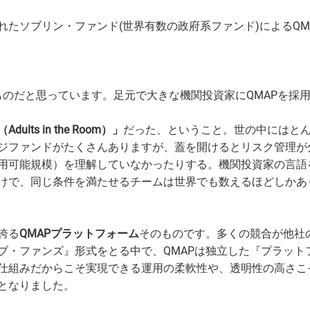
たソブリン・ファンド(世界有数の政府系ファンド)によるQM
ものだと思っています。足元で大きな機関投資家にQMAPを採
lts in the Room）」
だった、ということ。世の中にはと
ジファンドがたくさんありますが、蓋を開けるとリスク管理が
用可能規模）を理解していなかったりする。機関投資家の言語
けで、同じ条件を満たせるチームは世界でも数えるほどしかあ
誇る
QMAPプラットフォーム
そのものです。多くの競合が他社
ブ・ファンズ』形式をとる中で、QMAPは独立した『プラット
仕組みだからこそ実現できる運用の柔軟性や、透明性の高さこ
となりました。