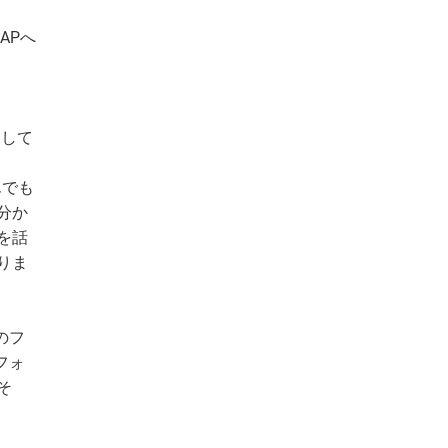
APへ
用して
んでも
分か
を話
りま
のフ
フォ
そ