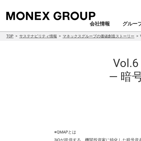
会社情報
グルー
TOP
サステナビリティ情報
マネックスグループの価値創造ストーリー
Vol
— 
会社情報
グループ情報
株主・投資家情報
サステナビリティ情報
※QMAPとは
3iQが提供する、機関投資家に特化した暗号