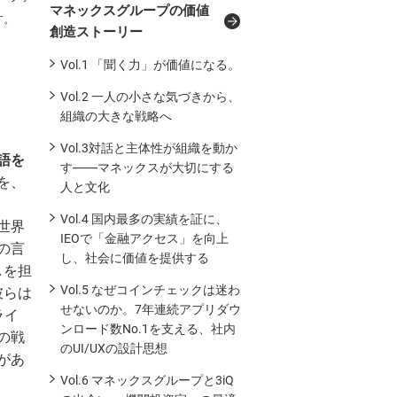
マネックスグループの価値
ックスクリプトバンク株式会社
す。
創造ストーリー
リスト投資顧問株式会社
対照表
Vol.1 「聞く力」が価値になる。
Vol.2 一人の小さな気づきから、
会社ヴィリング
IN THE OFFICE
組織の大きな戦略へ
ックスライフセトルメント株式会社
Vol.3対話と主体性が組織を動か
語を
す――マネックスが大切にする
を、
人と文化
Vol.4 国内最多の実績を証に、
世界
IEOで「金融アクセス」を向上
の言
し、社会に価値を提供する
しを担
Vol.5 なぜコインチェックは迷わ
彼らは
せないのか。7年連続アプリダウ
ライ
ンロード数No.1を支える、社内
の戦
のUI/UXの設計思想
があ
Vol.6 マネックスグループと3iQ