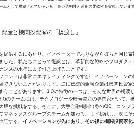
詐欺等注意喚起
マネックスファイナンス株式会社
顧客ユーザビリティ
マネ
環境
ームとして構築されているため、高い透明性と運用の柔軟性を実現していま
マネックスＳＰ信託株式会社
地域活性・社会貢献
カタ
GRI
号資産と機関投資家の「橋渡し」
ジーネックス株式会社
外部評価
株式
ART 
マネックスPB株式会社
マネックスグループの価値創造ストーリー
マネ
を提供するにあたり、イノベーターでありながら彼らと
同じ言
ました。私たちにとって翻訳とは、革新的な戦略やプロダクト
3iQ Digital Holdings Inc.
ナンスの水準にまで引き上げることです。
ファンドは非常にエキサイティングですが、イノベーションの
続できないことがあります。逆に伝統的金融企業は機関投資家
まうことがあります。3iQの特徴の一つは、そんな世界の橋渡
3iQのチームには、テクノロジーや暗号資産の専門家がいて、
大胆な挑戦をする、そこに、大手金融機関出身のCIO、コンプ
てマネックスグループのチームが加わる。まず挑戦し、次にそ
検証する。
イノベーションが先にあり、その後に機関投資家化