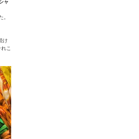
シャ
た。
続け
それこ