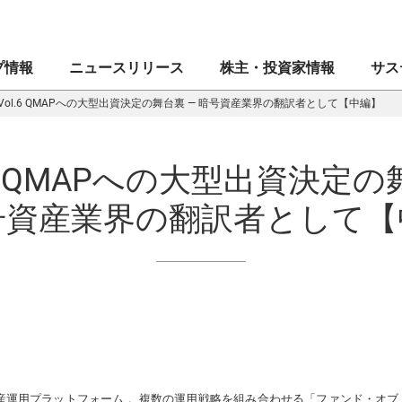
プ情報
ニュースリリース
株主・投資家情報
サス
Vol.6 QMAPへの大型出資決定の舞台裏 — 暗号資産業界の翻訳者として【中編】
創業者メッセージ
マネックス証券株式会社
業績・財務
CEOメッセージ
CE
IR
マネ
.6 QMAPへの大型出資決定
ブランドシンボル
ドコモマネックスホールディングス株式会社
株式・格付情報
⼈権
企業
IR
暗号資産業界の翻訳者として【
会社案内
Coincheck Group N.V.
電子公告
MONEX サステナビリティ・ステートメント
役員
コイ
ディ
沿革
TradeStation Securities, Inc.
IRメール配信申込み／停止
マネックスグループのサステナビリティ
組織
マネ
IR問
⼈的
ブランドステートメント
マネックスグループ株式会社
よくあるご質問
ガバナンス
”MO
セキ
マネックスのあゆみ
マネックス・アセットマネジメント株式会社
イノベーション
マネ
資本
資産運用プラットフォーム 。複数の運用戦略を組み合わせる「ファンド・オブ