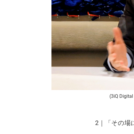
(3iQ Digit
2｜「その場にい