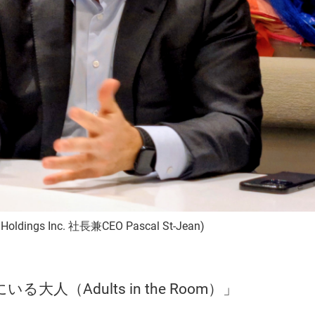
al Holdings Inc. 社長兼CEO Pascal St-Jean)
る大人（Adults in the Room）」