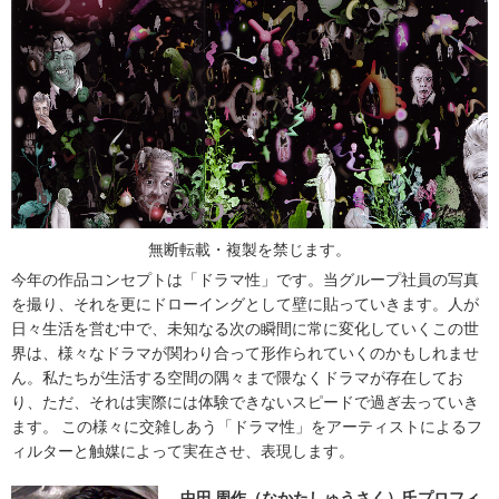
無断転載・複製を禁じます。
今年の作品コンセプトは「ドラマ性」です。当グループ社員の写真
を撮り、それを更にドローイングとして壁に貼っていきます。人が
日々生活を営む中で、未知なる次の瞬間に常に変化していくこの世
界は、様々なドラマが関わり合って形作られていくのかもしれませ
ん。私たちが生活する空間の隅々まで隈なくドラマが存在してお
り、ただ、それは実際には体験できないスピードで過ぎ去っていき
ます。 この様々に交雑しあう「ドラマ性」をアーティストによるフ
ィルターと触媒によって実在させ、表現します。
中田 周作（なかたしゅうさく）氏プロフィ