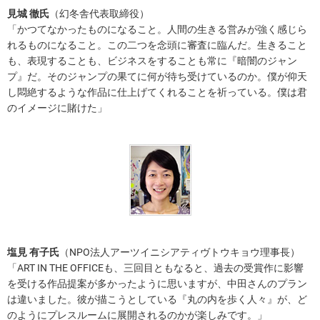
見城 徹氏
（幻冬舎代表取締役）
「かつてなかったものになること。人間の生きる営みが強く感じら
れるものになること。この二つを念頭に審査に臨んだ。生きること
も、表現することも、ビジネスをすることも常に『暗闇のジャン
プ』だ。そのジャンプの果てに何が待ち受けているのか。僕が仰天
し悶絶するような作品に仕上げてくれることを祈っている。僕は君
のイメージに賭けた」
塩見 有子氏
（NPO法人アーツイニシアティヴトウキョウ理事長）
「ART IN THE OFFICEも、三回目ともなると、過去の受賞作に影響
を受ける作品提案が多かったように思いますが、中田さんのプラン
は違いました。彼が描こうとしている『丸の内を歩く人々』が、ど
のようにプレスルームに展開されるのかが楽しみです。」