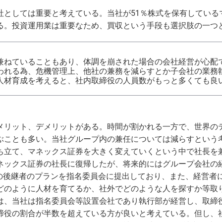
詐欺等注意喚起
マネックスファイナンス株式会社
顧客ユーザビリティ
マネ
環境
社としては重要と考えている。当社が51％株式を保有している
る。投資運用業は重要なため、買収という手段も選択肢の一つ
マネックスＳＰ信託株式会社
地域活性・社会貢献
カタ
GRI
ジーネックス株式会社
外部評価
株式
ART 
兼ねていることもあり、体調を崩された場合の会社経営が心配
われる為、危機管理上、他社の兼務を減らすとか子会社の業務
人材育成を考えると、社内取締役の人員数がもっと多くても良
マネックスPB株式会社
マネックスグループの価値創造ストーリー
マネ
3iQ Digital Holdings Inc.
メリット、デメリットがある。時間が割かれる一方で、世界の
ぶことも多い。当社グループ内の兼任については減らすという
ち立て、マネックス証券を大きく変えていくという中で社長を
ネックス証券の社長に復帰したが、将来的にはグループ会社の
Oの後継者のプランを指名委員会に提出しており、また、経営者
どのように人材を育てるか、社外でどのような人を探すか等取
は、当社は指名委員会等設置会社であり執行部が経営し、取締
締役の割合が半数を超えている方が良いと考えている。但し、