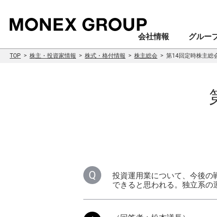
会社情報
グルー
TOP
株主・投資家情報
株式・格付情報
株主総会
第14回定時株主総
会社情報
グループ情報
株主・投資家情報
サステナビリティ情報
投資運用業について、今後の
できると思われる。独立系の