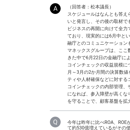
（回答者：松本議長）
スケジュールはなんとも答え
いと発言し、その後の取材で
ビジネスの再開に向けて全力
ており、現実的には6月中と
融庁とのコミュニケーション
マネックスグループは、ここ
きた中で6月22日の金融庁
コインチェックの収益規模につい
月～3月の2か月間の決算数
ティや人材確保などに対する
コインチェックの内部管理、
になれば、参入障壁が高くな
を守ることで、顧客基盤を拡
今年は昨年に比べROA、RO
て約530億増えているがその