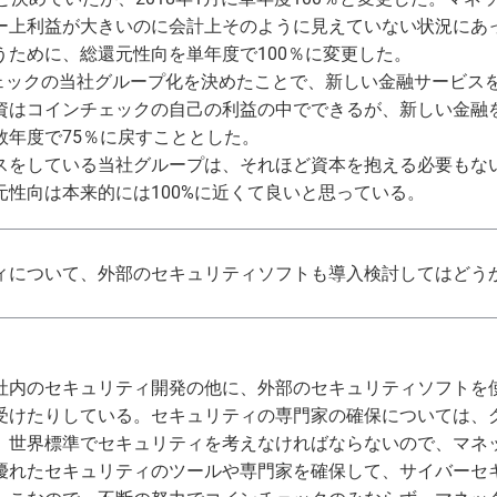
ー上利益が大きいのに会計上そのように見えていない状況にあ
うために、総還元性向を単年度で100％に変更した。
チェックの当社グループ化を決めたことで、新しい金融サービス
資はコインチェックの自己の利益の中でできるが、新しい金融
数年度で75％に戻すこととした。
スをしている当社グループは、それほど資本を抱える必要もな
性向は本来的には100%に近くて良いと思っている。
ィについて、外部のセキュリティソフトも導入検討してはどう
社内のセキュリティ開発の他に、外部のセキュリティソフトを
受けたりしている。セキュリティの専門家の確保については、
。世界標準でセキュリティを考えなければならないので、マネ
優れたセキュリティのツールや専門家を確保して、サイバーセ