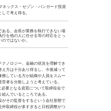
ックスクリプトバンク株式会社
マネックス・セゾン・バンガード投資
として考え得る。
リスト投資顧問株式会社
対照表
会社ヴィリング
IN THE OFFICE
である。会長が業務を執行できない場
執行を他の人に任せる等の対応をとっ
いのではないか。
ックスライフセトルメント株式会社
テクノロジー、金融の状況を理解でき
考え方は十分あり得るし、今後減って
兼務している方が組織や人員をスムー
経営者を分散しようと考えている。
に必要となる資質について取締役会で
り組んでいるところである。
役がその監督をするという会社形態で
社外取締役が多すぎると日程調整がつ