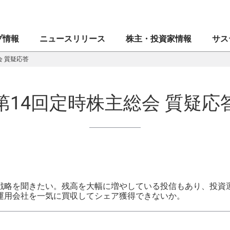
プ情報
ニュースリリース
株主・投資家情報
サス
会 質疑応答
創業者メッセージ
マネックス証券株式会社
業績・財務
CEOメッセージ
CE
IR
マネ
第14回定時株主総会 質疑応
ブランドシンボル
ドコモマネックスホールディングス株式会社
株式・格付情報
⼈権
企業
IR
会社案内
Coincheck Group N.V.
電子公告
MONEX サステナビリティ・ステートメント
役員
コイ
ディ
沿革
TradeStation Securities, Inc.
IRメール配信申込み／停止
マネックスグループのサステナビリティ
組織
マネ
IR問
⼈的
ブランドステートメント
マネックスグループ株式会社
よくあるご質問
ガバナンス
”MO
セキ
戦略を聞きたい。残高を大幅に増やしている投信もあり、投資
運用会社を一気に買収してシェア獲得できないか。
マネックスのあゆみ
マネックス・アセットマネジメント株式会社
イノベーション
マネ
資本