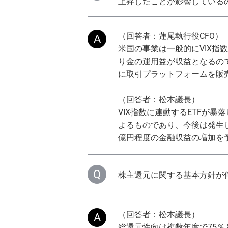
上昇したことが影響している
（回答者：蓮尾執行役CFO）
米国の事業は一般的にVIX指
り金の運用益が収益となるので
に取引プラットフォームを販売
（回答者：松本議長）
VIX指数に連動するETFが
よるものであり、今後は発生し
億円程度の金融収益の増加を
株主還元に関する基本方針が
（回答者：松本議長）
総還元性向は複数年度で75％