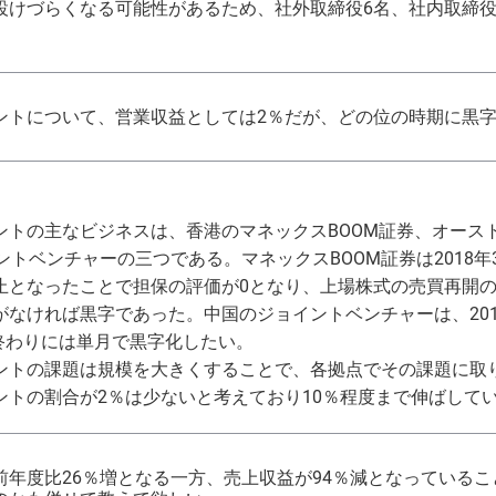
設けづらくなる可能性があるため、社外取締役6名、社内取締役
ントについて、営業収益としては2％だが、どの位の時期に黒
なビジネスは、香港のマネックスBOOM証券、オーストラリアのMonex
ョイントベンチャーの三つである。マネックスBOOM証券は201
止となったことで担保の評価が0となり、上場株式の売買再開の
なければ黒字であった。中国のジョイントベンチャーは、201
の終わりには単月で黒字化したい。
ントの課題は規模を大きくすることで、各拠点でその課題に取
ントの割合が2％は少ないと考えており10％程度まで伸ばして
年度比26％増となる一方、売上収益が94％減となっているこ