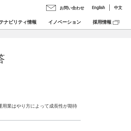
English
中文
お問い合わせ
テナビリティ情報
イノベーション
採用情報
Oメッセージ
ライブラリ
ックスグループの多彩力
答
理念
スケジュール
紹介
ンチェック株式会社
スクロージャー・ポリシー
図
ックスベンチャーズ株式会社
合せ
資本への投資
NEX”の由来
ュリティ
運用業はやり方によって成長性が期待
ックスグループDEIフォーラム
市場での価値創造