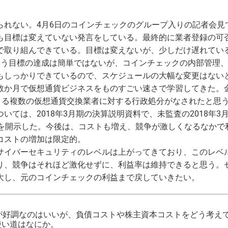
られない。4月6日のコインチェックのグループ入りの記者会見
も目標は変えていない発言をしている。最終的に業者登録の可
で取り組んできている。目標は変えないが、少しだけ遅れてい
いう目標の達成は簡単ではないが、コインチェックの内部管理
もしっかりできているので、スケジュールの大幅な変更はない
数か月で仮想通貨ビジネスをものすごい速さで学習してきた。
による複数の仮想通貨交換業者に対する行政処分がなされたと思
ては、2018年3月期の決算説明資料で、未監査の2018年3月
値を開示した。今後は、コストも増え、競争が激しくなるなかで
コストの増加は限定的。
サイバーセキュリティのレベルは上がってきており、このレベ
り、競争はそれほど激化せずに、利益率は維持できると思う。
大し、元のコインチェックの利益まで戻していきたい。
Eが好調なのはいいが、負債コストや株主資本コストをどう考え
使い道はなにか。