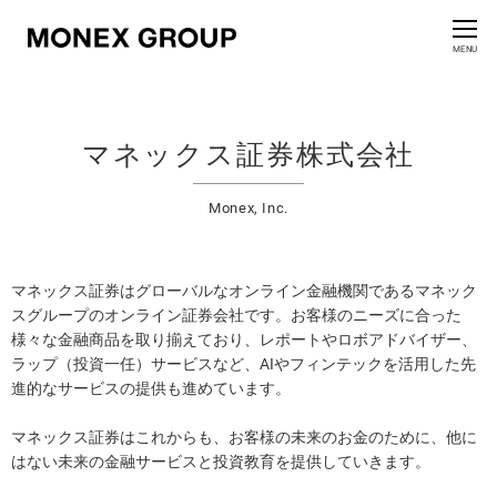
お問い合わせ
CLOSE
MENU
会社情報
マネックス証券株式会社
グループ情報
Monex, Inc.
ニュースリリース
株主・投資家情報
マネックス証券はグローバルなオンライン金融機関であるマネック
スグループのオンライン証券会社です。お客様のニーズに合った
様々な金融商品を取り揃えており、レポートやロボアドバイザー、
サステナビリティ情報
ラップ（投資一任）サービスなど、AIやフィンテックを活用した先
進的なサービスの提供も進めています。
イノベーション
マネックス証券はこれからも、お客様の未来のお金のために、他に
はない未来の金融サービスと投資教育を提供していきます。
採用情報