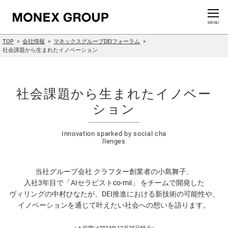
お問い合わせ
CLOSE
MENU
TOP
会社情報
マネックスグループDEIフォーラム
会社情報
社会課題から生まれたイノベーション
グループ情報
社会課題から生まれたイノベー
ニュースリリース
ション
株主・投資家情報
Innovation sparked by social cha
llenges
サステナビリティ情報
当社グループ会社 クラフター創業者の小島舞子、
入社3年目で「AIセラピストco-mii」 をチームで開発した
イノベーション
ヴィリングの中村ひなたが、DEI推進における新技術の可能性や、
イノベーションを通じて叶えたい社会への想いを語ります。
採用情報