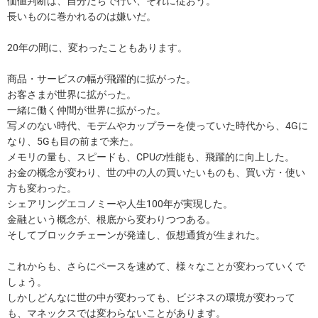
価値判断は、自分たちで行い、それに従おう。
長いものに巻かれるのは嫌いだ。
20年の間に、変わったこともあります。
商品・サービスの幅が飛躍的に拡がった。
お客さまが世界に拡がった。
一緒に働く仲間が世界に拡がった。
写メのない時代、モデムやカップラーを使っていた時代から、4Gに
なり、5Gも目の前まで来た。
メモリの量も、スピードも、CPUの性能も、飛躍的に向上した。
お金の概念が変わり、世の中の人の買いたいものも、買い方・使い
方も変わった。
シェアリングエコノミーや人生100年が実現した。
金融という概念が、根底から変わりつつある。
そしてブロックチェーンが発達し、仮想通貨が生まれた。
これからも、さらにペースを速めて、様々なことが変わっていくで
しょう。
しかしどんなに世の中が変わっても、ビジネスの環境が変わって
も、マネックスでは変わらないことがあります。