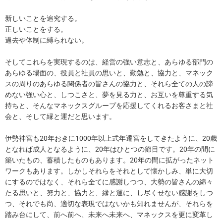
新しいことを追究する。
正しいことをする。
過去や体制に縛られない。
そしてこれらを実現するのは、経営の強い意志と、あらゆる部門の
あらゆる場面の、役員と社員の思いと、勤勉と、協力と、マネック
スの周りのあらゆる関係者の皆さんの協力と、それら全ての人の諦
めない強い心と、しつこさと、夢を見る力と、お互いを尊重する気
持ちと、そんなマネックスグループを応援してくれるお客さまと社
会と、そして縁と運だと思います。
伊勢神宮も20年おきに1000年以上式年遷宮をしてきたように、20歳
となれば成人となるように、20年はひとつの節目です。20年の間に
築いたもの、蓄積したものもあります。20年の間に拡がったネット
ワークもあります。しかしそれらをそれとして懐かしみ、単に大切
にするのではなく、それら全てに感謝しつつ、大勢の皆さんの綿々
たる思いと、努力と、協力と、縁と運に、し尽くせない感謝をしつ
つ、それでも尚、適切な表現ではないかも知れませんが、それらを
踏み台にして、前へ前へ、未来へ未来へ、マネックスを更に変革し