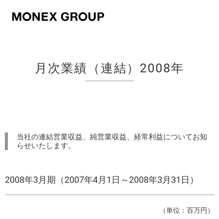
お問い合わせ
会社情報
月次業績（連結）2008年
グループ情報
ニュースリリース
株主・投資家情報
当社の連結営業収益、純営業収益、経常利益についてお知
らせいたします。
サステナビリティ情報
イノベーション
2008年3月期（2007年4月1日～2008年3月31日）
採用情報
（単位：百万円）