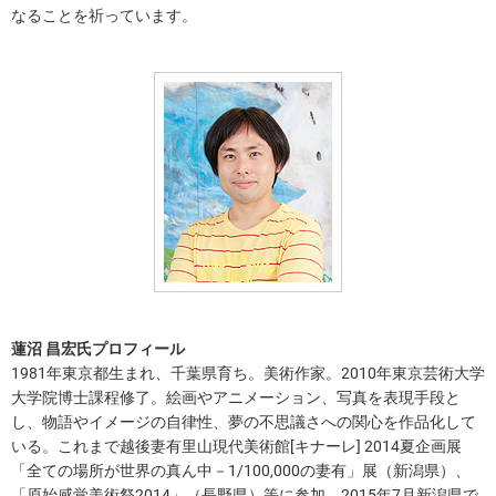
なることを祈っています。
蓮沼 昌宏氏プロフィール
1981年東京都生まれ、千葉県育ち。美術作家。2010年東京芸術大学
大学院博士課程修了。絵画やアニメーション、写真を表現手段と
し、物語やイメージの自律性、夢の不思議さへの関心を作品化して
いる。これまで越後妻有里山現代美術館[キナーレ] 2014夏企画展
「全ての場所が世界の真ん中－1/100,000の妻有」展（新潟県）、
「原始感覚美術祭2014」（長野県）等に参加。2015年7月新潟県で