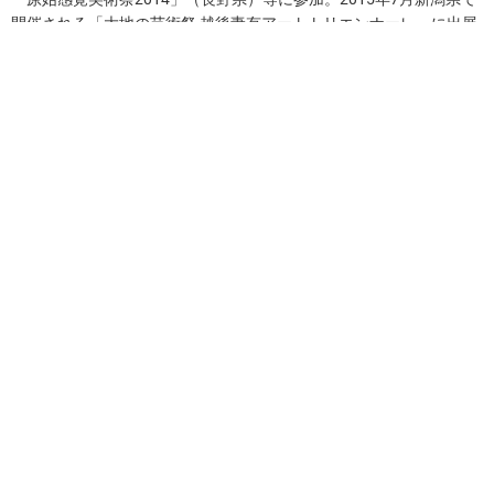
開催される「大地の芸術祭 越後妻有アートトリエンナーレ」に出展
予定。
ウェブサイト
関連コンテンツ
会社情報
グループ情報