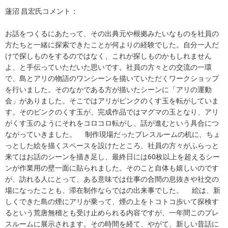
蓮沼 昌宏氏コメント：
お話をつくるにあたって、その出典元や根拠みたいなものを社員の
方たちと一緒に探索できたことが何よりの経験でした。自分一人だ
けで探しものをするのではなく、これが探しものかもしれません
よ、と手伝っていただいた思いです。社員の方々との交流の一環
で、島とアリの物語のワンシーンを描いていただくワークショップ
を行いました。そのなかである方が描いたシーンに「アリの運動
会」がありました。そこではアリがピンクのくす玉を転がしていま
す。そのピンクのくす玉が、完成作品ではマグマの玉となり、アリ
がくす玉のようにそれをコロコロ転がし、話が進むという具合につ
ながっていきました。 制作現場だったプレスルームの机に、ちょ
っとした絵を描くスペースを設けたところ、社員の方々がふらっと
来てはお話のシーンを描き足し、最終日には60枚以上を超えるシー
ンが作業用の壁一面に貼られました。そのこと自体も嬉しいのです
が、訪れる人にとって、ある意味では仕事の合間の息抜きや社交の
場になったことも、滞在制作ならではの出来事でした。 絵は、新
しくできた島の煙にアリが乗って、煙の上をトコトコ歩いて探検す
るという荒唐無稽とも受け止められる内容ですが、一年間このプレ
スルームに展示されます。その時間を経て、やがて、新しい昔話に