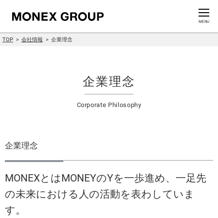
お問い合わせ
CLOSE
MENU
TOP
会社情報
企業理念
会社情報
グループ情報
企業理念
ニュースリリース
Corporate Philosophy
株主・投資家情報
企業理念
サステナビリティ情報
MONEXとはMONEYのYを一歩進め、一足先
イノベーション
の未来における人の活動を表わしていま
採用情報
す。