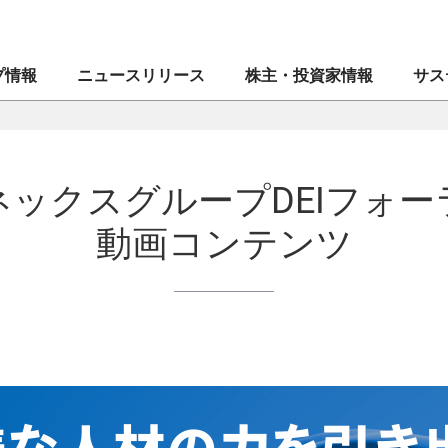
プ情報
ニュースリリース
株主・投資家情報
サス
創業者メッセージ
マネックス証券株式会社
業績・財務
CEOメッセージ
CE
IR
マネ
ネックスグループDEIフォー
ブランドシンボル
ドコモマネックスホールディングス株式会社
株式・格付情報
⼈権
企業
IR
動画コンテンツ
会社案内
Coincheck Group N.V.
電子公告
MONEX サステナビリティ・ステートメント
役員
コイ
ディ
沿革
TradeStation Securities, Inc.
IRメール配信申込み／停止
マネックスグループのサステナビリティ
組織
マネ
IR問
⼈的
ブランドステートメント
マネックスグループ株式会社
よくあるご質問
ガバナンス
”MO
セキ
マネックスのあゆみ
マネックス・アセットマネジメント株式会社
イノベーション
マネ
資本