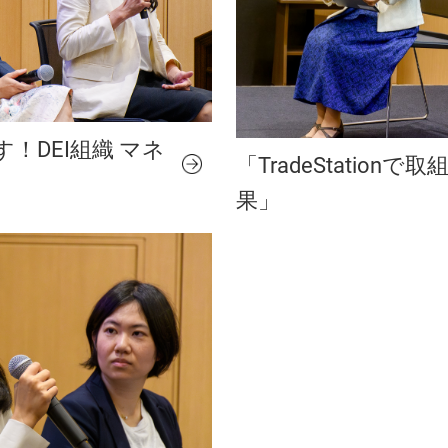
！DEI組織 マネ
「TradeStation
果」