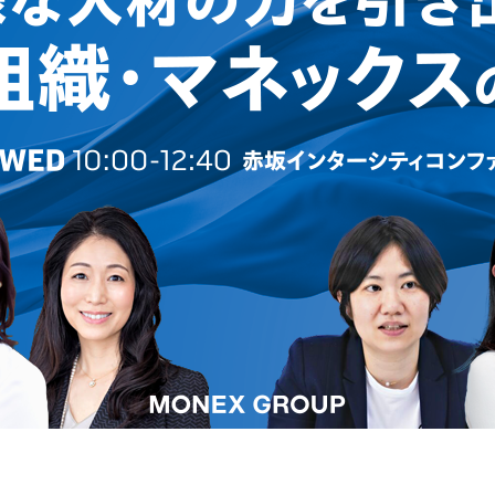
詐欺等注意喚起
マネックスファイナンス株式会社
顧客ユーザビリティ
マネ
環境
マネックスＳＰ信託株式会社
地域活性・社会貢献
カタ
GRI
ジーネックス株式会社
外部評価
株式
ART 
マネックスPB株式会社
マネックスグループの価値創造ストーリー
マネ
3iQ Digital Holdings Inc.