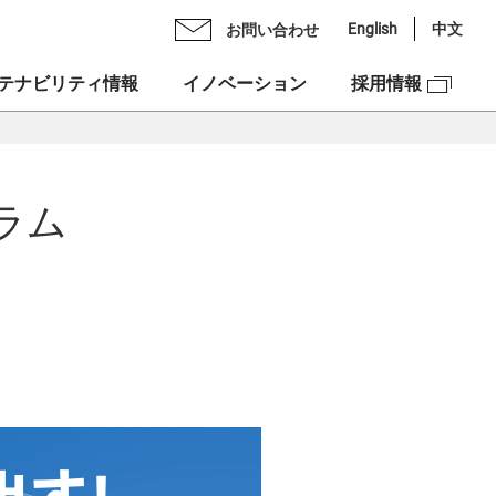
English
中文
お問い合わせ
テナビリティ情報
イノベーション
採用情報
Oメッセージ
ライブラリ
ックスグループの多彩力
ラム
理念
スケジュール
紹介
ンチェック株式会社
スクロージャー・ポリシー
図
ックスベンチャーズ株式会社
合せ
資本への投資
NEX”の由来
ュリティ
ックスグループDEIフォーラム
市場での価値創造