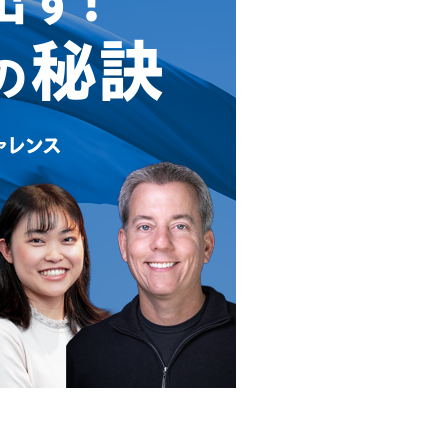
ックスクリプトバンク株式会社
リスト投資顧問株式会社
対照表
会社ヴィリング
IN THE OFFICE
ックスライフセトルメント株式会社