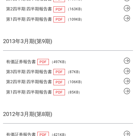
第2四半期 四半期報告書
（163KB）
第1四半期 四半期報告書
（109KB）
2013年3月期(第9期)
有価証券報告書
（497KB）
第3四半期 四半期報告書
（87KB）
第2四半期 四半期報告書
（106KB）
第1四半期 四半期報告書
（85KB）
2012年3月期(第8期)
有価証券報告書
（421KB）