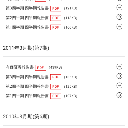
第3四半期 四半期報告書
（121KB）
第2四半期 四半期報告書
（118KB）
第1四半期 四半期報告書
（100KB）
2011年3月期(第7期)
有価証券報告書
（439KB）
第3四半期 四半期報告書
（135KB）
第2四半期 四半期報告書
（125KB）
第1四半期 四半期報告書
（107KB）
2010年3月期(第6期)