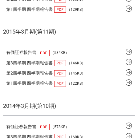
第1四半期 四半期報告書
（129KB）
2015年3月期(第11期)
有価証券報告書
（584KB）
第3四半期 四半期報告書
（146KB）
第2四半期 四半期報告書
（145KB）
第1四半期 四半期報告書
（122KB）
2014年3月期(第10期)
有価証券報告書
（578KB）
第3四半期 四半期報告書
（160KB）