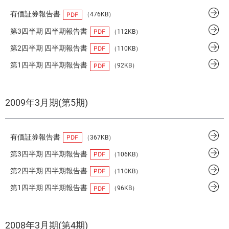
有価証券報告書
（476KB）
第3四半期 四半期報告書
（112KB）
第2四半期 四半期報告書
（110KB）
第1四半期 四半期報告書
（92KB）
2009年3月期(第5期)
有価証券報告書
（367KB）
第3四半期 四半期報告書
（106KB）
第2四半期 四半期報告書
（110KB）
第1四半期 四半期報告書
（96KB）
2008年3月期(第4期)