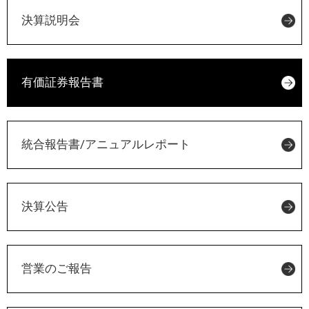
決算説明会
有価証券報告書
統合報告書/アニュアルレポート
決算公告
営業のご報告