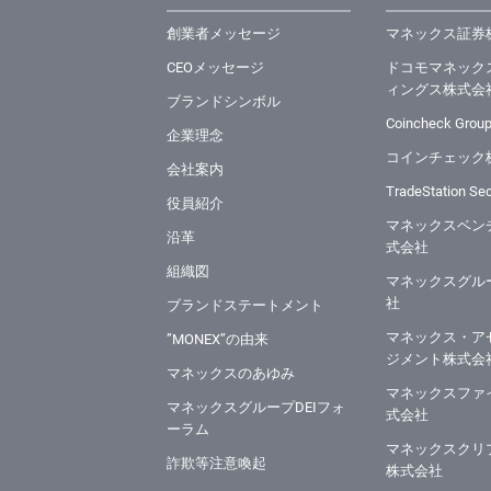
創業者メッセージ
マネックス証券
CEOメッセージ
ドコモマネック
ィングス株式会
ブランドシンボル
Coincheck Group
企業理念
コインチェック
会社案内
TradeStation Secu
役員紹介
マネックスベン
沿革
式会社
組織図
マネックスグル
社
ブランドステートメント
マネックス・ア
”MONEX”の由来
ジメント株式会
マネックスのあゆみ
マネックスファ
マネックスグループDEIフォ
式会社
ーラム
マネックスクリ
詐欺等注意喚起
株式会社