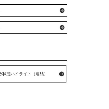
年
年
政状態ハイライト（連結）