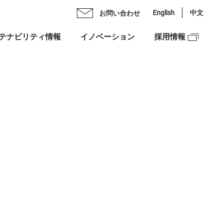
English
中文
お問い合わせ
テナビリティ情報
イノベーション
採用情報
Oメッセージ
ライブラリ
ックスグループの多彩力
理念
スケジュール
紹介
ンチェック株式会社
スクロージャー・ポリシー
図
ックスベンチャーズ株式会社
合せ
資本への投資
NEX”の由来
ュリティ
ックスグループDEIフォーラム
市場での価値創造