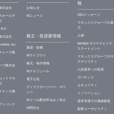
報
株式会社
お知らせ
CEOメッセージ
スホールデ
IRニュース
社
マネックスグループの多
力
 N.V.
株主・投資家情報
⼈権
株式会社
MONEX サステナビリテ
rities, Inc.
業績・財務
ステートメント
チャーズ株
IRライブラリ
マネックスグループのサ
テナビリティ
株式・格付情報
ープ株式会
⼈的資本への投資
IRスケジュール
ガバナンス
セットマネ
電子公告
社
セキュリティ
ディスクロージャー・ポリ
イナンス株
シー
イノベーション
IRメール配信申込み／停止
資本市場での価値創造
プトバンク
IR問合せ
顧客ユーザビリティ