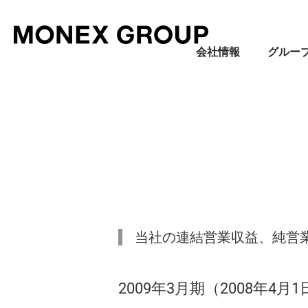
会社情報
グルー
会社情報
グループ情報
株主・投資家情報
サステナビリティ情報
当社の連結営業収益、純営
2009年3月期（2008年4月1