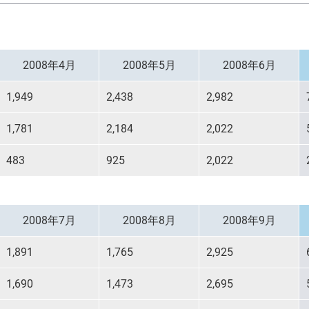
詐欺等注意喚起
マネックスファイナンス株式会社
顧客ユーザビリティ
マネ
環境
マネックスＳＰ信託株式会社
地域活性・社会貢献
カタ
GRI
2008年4月
2008年5月
2008年6月
ジーネックス株式会社
外部評価
株式
ART 
1,949
2,438
2,982
マネックスPB株式会社
マネックスグループの価値創造ストーリー
マネ
1,781
2,184
2,022
3iQ Digital Holdings Inc.
483
925
2,022
2008年7月
2008年8月
2008年9月
1,891
1,765
2,925
1,690
1,473
2,695