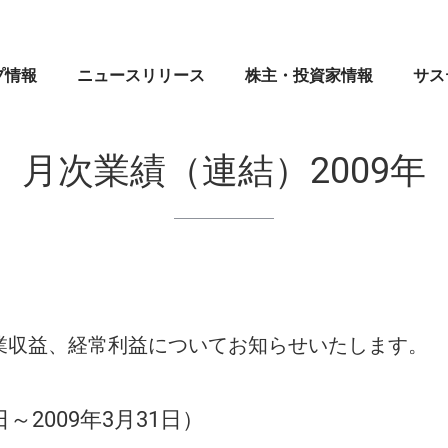
プ情報
ニュースリリース
株主・投資家情報
サス
創業者メッセージ
マネックス証券株式会社
業績・財務
CEOメッセージ
CE
IR
マネ
月次業績（連結）2009年
ブランドシンボル
ドコモマネックスホールディングス株式会社
株式・格付情報
⼈権
企業
IR
会社案内
Coincheck Group N.V.
電子公告
MONEX サステナビリティ・ステートメント
役員
コイ
ディ
沿革
TradeStation Securities, Inc.
IRメール配信申込み／停止
マネックスグループのサステナビリティ
組織
マネ
IR問
⼈的
業収益、経常利益についてお知らせいたします。
ブランドステートメント
マネックスグループ株式会社
よくあるご質問
ガバナンス
”MO
セキ
マネックスのあゆみ
マネックス・アセットマネジメント株式会社
イノベーション
マネ
資本
日～2009年3月31日）