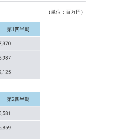
ックスクリプトバンク株式会社
（単位：百万円）
リスト投資顧問株式会社
対照表
第1四半期
会社ヴィリング
IN THE OFFICE
7,370
ックスライフセトルメント株式会社
5,987
2,125
第2四半期
6,581
5,859