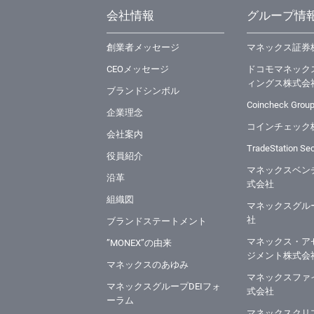
会社情報
グループ情
創業者メッセージ
マネックス証券
CEOメッセージ
ドコモマネック
ィングス株式会
ブランドシンボル
Coincheck Group
企業理念
コインチェック
会社案内
TradeStation Secu
役員紹介
マネックスベン
沿革
式会社
組織図
マネックスグル
社
ブランドステートメント
マネックス・ア
”MONEX”の由来
ジメント株式会
マネックスのあゆみ
マネックスファ
マネックスグループDEIフォ
式会社
ーラム
マネックスクリ