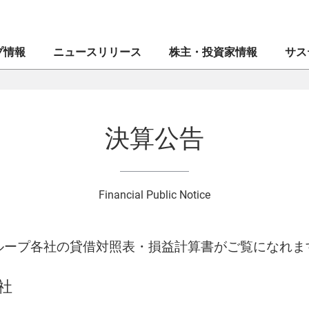
プ情報
ニュースリリース
株主・投資家情報
サス
創業者メッセージ
マネックス証券株式会社
業績・財務
CEOメッセージ
CE
IR
マネ
決算公告
ブランドシンボル
ドコモマネックスホールディングス株式会社
株式・格付情報
⼈権
企業
IR
会社案内
Coincheck Group N.V.
電子公告
MONEX サステナビリティ・ステートメント
役員
コイ
ディ
Financial Public Notice
沿革
TradeStation Securities, Inc.
IRメール配信申込み／停止
マネックスグループのサステナビリティ
組織
マネ
IR問
⼈的
ループ各社の貸借対照表・損益計算書がご覧になれま
ブランドステートメント
マネックスグループ株式会社
よくあるご質問
ガバナンス
”MO
セキ
社
マネックスのあゆみ
マネックス・アセットマネジメント株式会社
イノベーション
マネ
資本