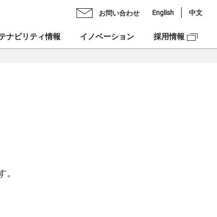
English
中文
お問い合わせ
テナビリティ情報
イノベーション
採用情報
Oメッセージ
ライブラリ
ックスグループの多彩力
理念
スケジュール
紹介
ンチェック株式会社
スクロージャー・ポリシー
図
ックスベンチャーズ株式会社
合せ
資本への投資
す。
NEX”の由来
ュリティ
ックスグループDEIフォーラム
市場での価値創造