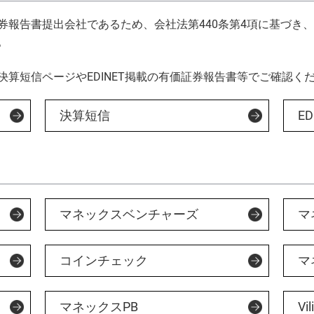
詐欺等注意喚起
マネックスファイナンス株式会社
顧客ユーザビリティ
マネ
環境
券報告書提出会社であるため、会社法第440条第4項に基づき
。
マネックスＳＰ信託株式会社
地域活性・社会貢献
カタ
GRI
算短信ページやEDINET掲載の有価証券報告書等でご確認く
ジーネックス株式会社
外部評価
株式
ART 
決算短信
ED
マネックスPB株式会社
マネックスグループの価値創造ストーリー
マネ
3iQ Digital Holdings Inc.
マネックスベンチャーズ
マ
コインチェック
マ
マネックスPB
Vil