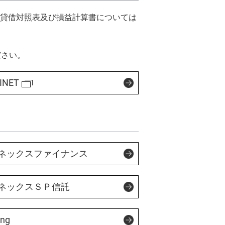
ックスクリプトバンク株式会社
、貸借対照表及び損益計算書については
リスト投資顧問株式会社
対照表
ださい。
会社ヴィリング
IN THE OFFICE
INET
ックスライフセトルメント株式会社
ネックスファイナンス
ネックスＳＰ信託
ing