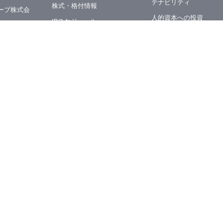
テナビリティ
株式・格付情報
ープ株式会
⼈的資本への投資
IRスケジュール
ガバナンス
セットマネ
電子公告
社
セキュリティ
ディスクロージャー・ポリ
イナンス株
シー
イノベーション
IRメール配信申込み／停止
資本市場での価値創造
プトバンク
IR問合せ
顧客ユーザビリティ
よくあるご質問
環境
信託株式会
地域活性・社会貢献
顧問株式会
GRI対照表
外部評価
式会社
ART IN THE OFFICE
ング
マネックスグループの価
株式会社
創造ストーリー
フセトルメ