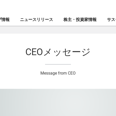
プ情報
ニュースリリース
株主・投資家情報
サス
創業者メッセージ
マネックス証券株式会社
業績・財務
CEOメッセージ
CE
IR
マネ
CEOメッセージ
ブランドシンボル
ドコモマネックスホールディングス株式会社
株式・格付情報
⼈権
企業
IR
会社案内
Coincheck Group N.V.
電子公告
MONEX サステナビリティ・ステートメント
役員
コイ
ディ
Message from CEO
沿革
TradeStation Securities, Inc.
IRメール配信申込み／停止
マネックスグループのサステナビリティ
組織
マネ
IR問
⼈的
ブランドステートメント
マネックスグループ株式会社
よくあるご質問
ガバナンス
”MO
セキ
マネックスのあゆみ
マネックス・アセットマネジメント株式会社
イノベーション
マネ
資本