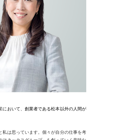
ックスクリプトバンク株式会社
リスト投資顧問株式会社
対照表
会社ヴィリング
IN THE OFFICE
ックスライフセトルメント株式会社
業
において、創業者である松本以外の人間が
と私は思っています。個々が自分の仕事を考