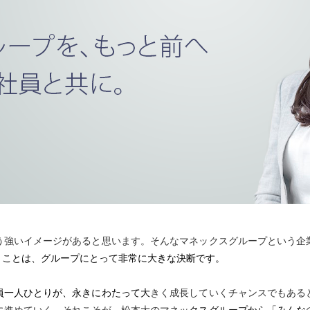
詐欺等注意喚起
マネックスファイナンス株式会社
顧客ユーザビリティ
マネ
環境
マネックスＳＰ信託株式会社
地域活性・社会貢献
カタ
GRI
ジーネックス株式会社
外部評価
株式
ART 
マネックスPB株式会社
マネックスグループの価値創造ストーリー
マネ
3iQ Digital Holdings Inc.
う強いイメージがあると思います。そんなマネックスグループという企
くことは、グループにとって非常に大きな決断です。
員一人ひとりが、永きにわたって大
きく成長していくチャンスでもある