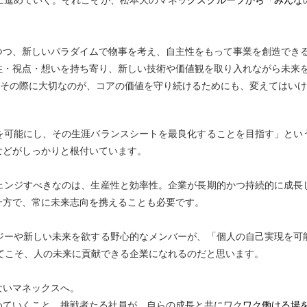
に進めていく。それこそが、松本大のマネッ
クスグループから「みんな
つつ、新しいパラダイムで物事を考え、自主性をもって事業を創造でき
性・視点・想いを持ち寄り、新しい技術や価値観を取り入れながら未来
。その際に大切なのが、コアの価値を守り続けるためにも、変えてはい
を可能にし、その生涯バランスシートを最良化することを目指す」とい
などがしっかりと根付いています。
ェンジすべきなのは、生産性と効率性。企業が長期的かつ持続的に成長
一方で、常に未来志向を携えることも必要です。
ジーや新しい未来を欲する野心的なメンバーが、「個人の自己実現を可
てこそ、人の未来に貢献できる企業になれるのだと思います。
ないマネックスへ。
めていくこと。挑戦者たる社員が、自らの成長と共にワク
ワク働ける場