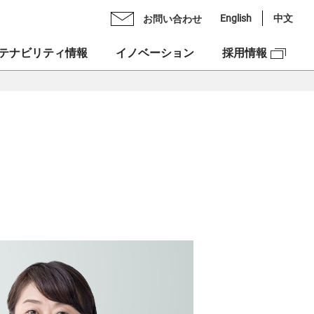
English
中文
お問い合わせ
テナビリティ情報
イノベーション
採用情報
Oメッセージ
ライブラリ
ックスグループの多彩力
理念
スケジュール
紹介
ンチェック株式会社
スクロージャー・ポリシー
図
ックスベンチャーズ株式会社
合せ
資本への投資
NEX”の由来
ュリティ
ックスグループDEIフォーラム
市場での価値創造