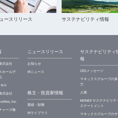
ュースリリース
サステナビリティ情報
報
ニュースリリース
サステナビリティ
報
株式会社
お知らせ
CEOメッセージ
スホールデ
IRニュース
社
マネックスグループの多
力
 N.V.
株主・投資家情報
⼈権
株式会社
MONEX サステナビリテ
rities, Inc.
業績・財務
ステートメント
チャーズ株
IRライブラリ
マネックスグループのサ