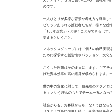
え、アイデアを出し合いながら、会社を前
のです。
一人ひとりが多様な背景や考え方を尊重し
ピリッツあふれる挑戦者たちが、様々な感
「100年企業」へと導くことができるはず
変えるということ。
マネックスグループには「個人の自己実現
ために探求する創造性やパッション、文化
こうした思想はそのままに、まず、ギアチ
げた資本効率の高い経営が求められます。
世の中の変化に対して、最先端のテクノロ
る 」という理念のもとでチーム一丸となっ
社会からも、お客様からも、なくてはなら
サステナブルに発展し続け、企業価値を高