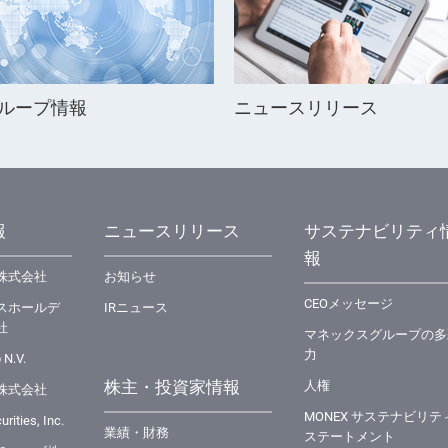
ループ情報
ニュースリリース
報
ニュースリリース
サステナビリティ
報
株式会社
お知らせ
CEOメッセージ
スホールデ
IRニュース
社
マネックスグループの多
力
 N.V.
株主・投資家情報
⼈権
株式会社
MONEX サステナビリテ
rities, Inc.
業績・財務
ステートメント