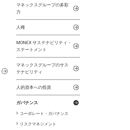
ックスクリプトバンク株式会社
マネックスグループの多彩
力
リスト投資顧問株式会社
対照表
⼈権
会社ヴィリング
IN THE OFFICE
MONEX サステナビリティ・
ックスライフセトルメント株式会社
ステートメント
マネックスグループのサス
テナビリティ
⼈的資本への投資
ガバナンス
コーポレート・ガバナンス
リスクマネジメント