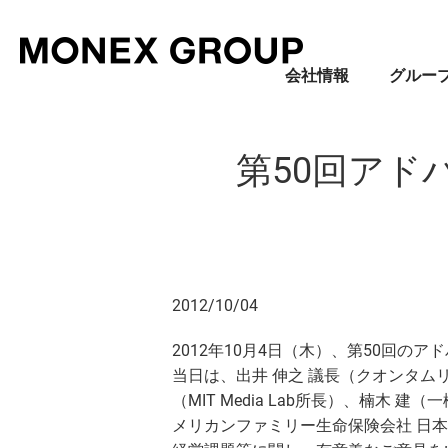
会社情報
グルー
第50回アド
会社情報
グループ情報
株主・投資家情報
サステナビリティ情報
2012/10/04
2012年10月4日（木）、第50回の
当日は、出井 伸之 議長（クオンタム
（MIT Media Lab所長）、楠
メリカンファミリー生命保険会社 日