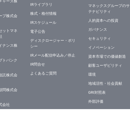
チャーズ株
IRライブラリ
マネックスグループのサ
テナビリティ
株式・格付情報
ープ株式会
⼈的資本への投資
IRスケジュール
ガバナンス
セットマネ
電子公告
社
セキュリティ
ディスクロージャー・ポリ
イナンス株
シー
イノベーション
IRメール配信申込み／停止
資本市場での価値創造
プトバンク
IR問合せ
顧客ユーザビリティ
よくあるご質問
環境
信託株式会
地域活性・社会貢献
顧問株式会
GRI対照表
外部評価
式会社
ART IN THE OFFICE
ング
マネックスグループの価
株式会社
創造ストーリー