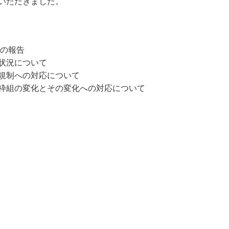
いただきました。
詐欺等注意喚起
マネックスファイナンス株式会社
顧客ユーザビリティ
マネ
環境
マネックスＳＰ信託株式会社
地域活性・社会貢献
カタ
GRI
況の報告
ジーネックス株式会社
外部評価
株式
ART 
状況について
規制への対応について
マネックスPB株式会社
マネックスグループの価値創造ストーリー
マネ
枠組の変化とその変化への対応について
3iQ Digital Holdings Inc.