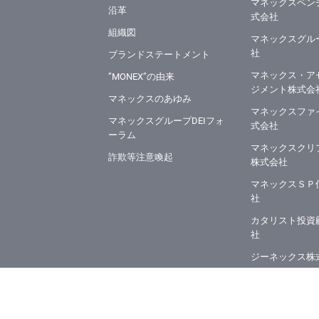
マネックスベン
沿革
式会社
組織図
マネックスグル
社
ブランドステートメント
マネックス・ア
”MONEX”の由来
ジメント株式会
マネックスのあゆみ
マネックスファ
マネックスグループDEIフォ
式会社
ーラム
マネックスクリ
詐欺等注意喚起
株式会社
マネックスＳＰ
社
カタリスト投資
社
ジーネックス株
株式会社ヴィリ
マネックスPB