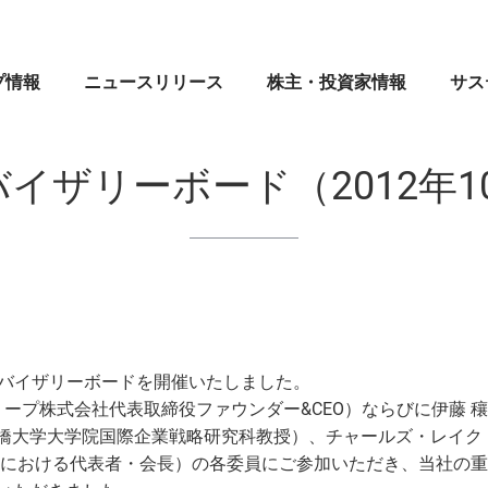
プ情報
ニュースリリース
株主・投資家情報
サス
創業者メッセージ
マネックス証券株式会社
業績・財務
CEOメッセージ
CE
IR
マネ
バイザリーボード（2012年1
ブランドシンボル
ドコモマネックスホールディングス株式会社
株式・格付情報
⼈権
企業
IR
会社案内
Coincheck Group N.V.
電子公告
MONEX サステナビリティ・ステートメント
役員
コイ
ディ
沿革
TradeStation Securities, Inc.
IRメール配信申込み／停止
マネックスグループのサステナビリティ
組織
マネ
IR問
⼈的
アドバイザリーボードを開催いたしました。
ブランドステートメント
マネックスグループ株式会社
よくあるご質問
ガバナンス
”MO
セキ
リープ株式会社代表取締役ファウンダー&CEO）ならびに伊藤 
木 建（一橋大学大学院国際企業戦略研究科教授）、チャールズ・レイク
マネックスのあゆみ
マネックス・アセットマネジメント株式会社
イノベーション
マネ
資本
本における代表者・会長）の各委員にご参加いただき、当社の