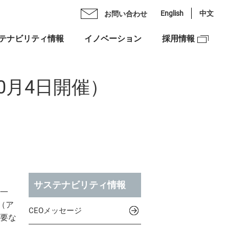
English
中文
お問い合わせ
テナビリティ情報
イノベーション
採用情報
Oメッセージ
ライブラリ
ックスグループの多彩力
0月4日開催）
理念
スケジュール
紹介
ンチェック株式会社
スクロージャー・ポリシー
図
ックスベンチャーズ株式会社
合せ
資本への投資
サステナビリティ情報
NEX”の由来
ュリティ
穰一
（ア
ックスグループDEIフォーラム
市場での価値創造
CEOメッセージ
重要な