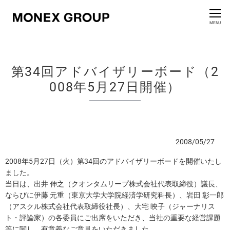
お問い合わせ
CLOSE
MENU
会社情報
第34回アドバイザリーボード（2
グループ情報
008年5月27日開催）
ニュースリリース
株主・投資家情報
2008/05/27
サステナビリティ情報
2008年5月27日（火）第34回のアドバイザリーボードを開催いたし
ました。
当日は、出井 伸之（クオンタムリープ株式会社代表取締役）議長、
イノベーション
ならびに伊藤 元重（東京大学大学院経済学研究科長）、岩田 彰一郎
（アスクル株式会社代表取締役社長）、大宅 映子（ジャーナリス
採用情報
ト・評論家）の各委員にご出席をいただき、当社の重要な経営課題
等に関し、有意義なご意見をいただきました。