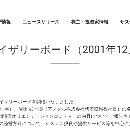
プ情報
ニュースリリース
株主・投資家情報
サス
創業者メッセージ
マネックス証券株式会社
業績・財務
CEOメッセージ
CE
IR
マネ
イザリーボード（2001年12
ブランドシンボル
ドコモマネックスホールディングス株式会社
株式・格付情報
⼈権
企業
IR
会社案内
Coincheck Group N.V.
電子公告
MONEX サステナビリティ・ステートメント
役員
コイ
ディ
沿革
TradeStation Securities, Inc.
IRメール配信申込み／停止
マネックスグループのサステナビリティ
組織
マネ
IR問
⼈的
ドバイザリーボードを開催いたしました。
ブランドステートメント
マネックスグループ株式会社
よくあるご質問
ガバナンス
”MO
セキ
団理事）、岩田 彰一郎（アスクル株式会社代表取締役社長）の
の第9回オリエンテーションコミティーの内容についてご報告さ
マネックスのあゆみ
マネックス・アセットマネジメント株式会社
イノベーション
マネ
資本
の経営方針について、システム投資や提供サービス等を中心に