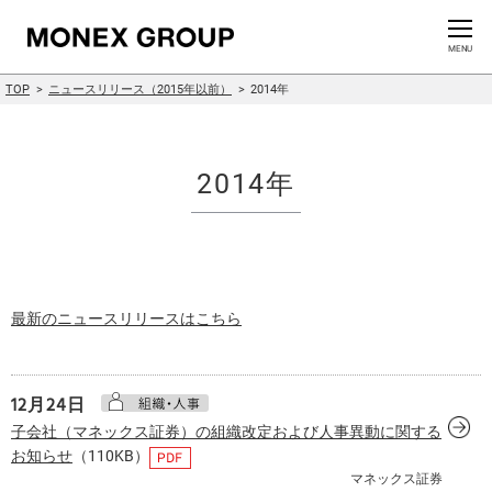
お問い合わせ
CLOSE
MENU
TOP
ニュースリリース（2015年以前）
2014年
会社情報
グループ情報
2014年
ニュースリリース
株主・投資家情報
最新のニュースリリースはこちら
サステナビリティ情報
イノベーション
12月24日
子会社（マネックス証券）の組織改定および人事異動に関する
お知らせ
（110KB）
採用情報
マネックス証券