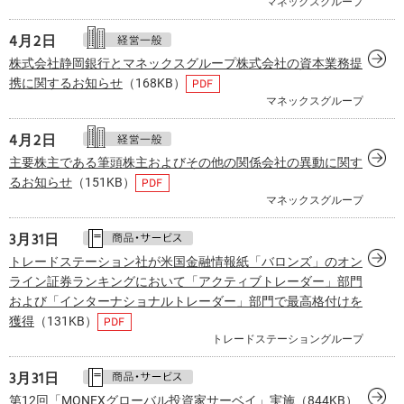
マネックスグループ
4月
2日
株式会社静岡銀行とマネックスグループ株式会社の資本業務提
携に関するお知らせ
（168KB）
マネックスグループ
4月
2日
主要株主である筆頭株主およびその他の関係会社の異動に関す
るお知らせ
（151KB）
マネックスグループ
3月
31日
トレードステーション社が米国金融情報紙「バロンズ」のオン
ライン証券ランキングにおいて「アクティブトレーダー」部門
および「インターナショナルトレーダー」部門で最高格付けを
獲得
（131KB）
トレードステーショングループ
3月
31日
第12回「MONEXグローバル投資家サーベイ」実施
（844KB）