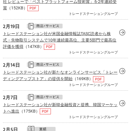
社 レビューで「ベストプラットフォーム技術賞」を2年連続受
賞
（152KB）
トレードステーショングループ
2月
19日
トレードステーション社が米国金融情報誌TASC読者から株
式・先物取引システムで10年連続最高位、主要5部門で最高位
評価を獲得
（147KB）
トレードステーショングループ
2月
14日
トレードステーション社が新たなオンラインサービス「トレー
ディングアップストア」の提供を開始
（169KB）
トレードステーショングループ
2月
7日
トレードステーション社が新韓金融投資と提携、韓国マーケッ
トへ進出
（175KB）
トレードステーショングループ
2月
5日