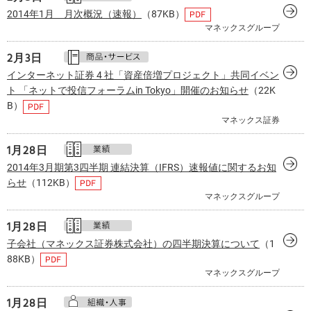
2014年1月 月次概況（速報）
（87KB）
マネックスグループ
2月
3日
インターネット証券 4 社「資産倍増プロジェクト」共同イベン
ト 「ネットで投信フォーラムin Tokyo」開催のお知らせ
（22K
B）
マネックス証券
1月
28日
2014年3月期第3四半期 連結決算（IFRS）速報値に関するお知
らせ
（112KB）
マネックスグループ
1月
28日
子会社（マネックス証券株式会社）の四半期決算について
（1
88KB）
マネックスグループ
1月
28日