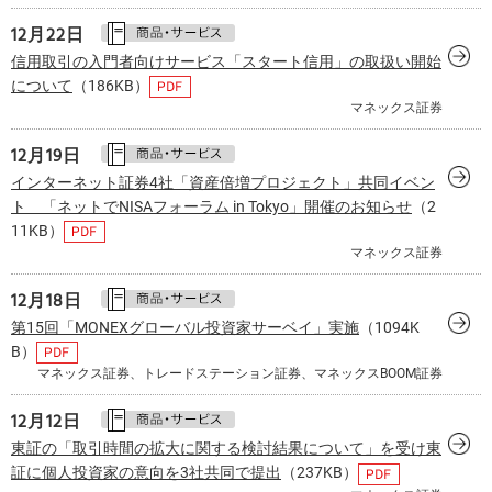
12月22日
信用取引の入門者向けサービス「スタート信用」の取扱い開始
について
（186KB）
マネックス証券
12月19日
インターネット証券4社「資産倍増プロジェクト」共同イベン
ト 「ネットでNISAフォーラム in Tokyo」開催のお知らせ
（2
11KB）
マネックス証券
12月18日
第15回「MONEXグローバル投資家サーベイ」実施
（1094K
B）
マネックス証券、トレードステーション証券、マネックスBOOM証券
12月12日
東証の「取引時間の拡大に関する検討結果について」を受け東
証に個人投資家の意向を3社共同で提出
（237KB）