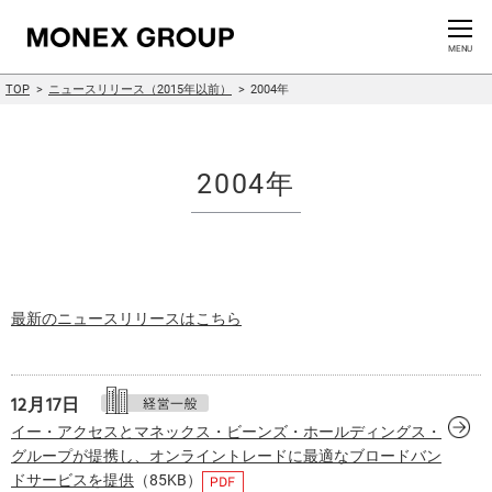
お問い合わせ
CLOSE
MENU
TOP
ニュースリリース（2015年以前）
2004年
会社情報
グループ情報
2004年
ニュースリリース
株主・投資家情報
最新のニュースリリースはこちら
サステナビリティ情報
イノベーション
12月17日
イー・アクセスとマネックス・ビーンズ・ホールディングス・
グループが提携し、オンライントレードに最適なブロードバン
採用情報
ドサービスを提供
（85KB）