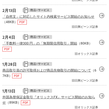
2月
13日
「自然文」に対応したサイト内検索サービス開始のお知らせ
（48KB）
旧日興ビーンズ証券
2月
4日
「手数料一律300 円」の「無期限信用取引」開始
（80KB）
旧オリックス証券
1月
28日
商品取引員の許可取得および商品先物取引の開始について
（6
7KB）
旧日興ビーンズ証券
1月
13日
外国為替保証金取引『オリックスFX』サービス開始のお知ら
せ
（89KB）
旧オリックス証券