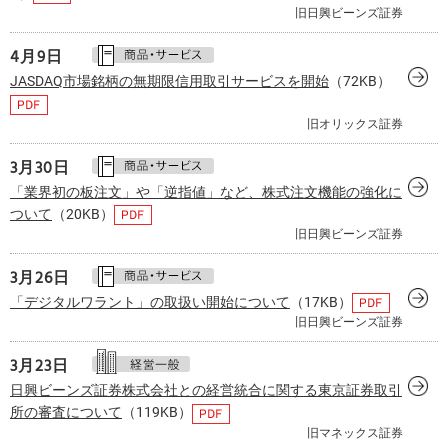
旧日興ビーンズ証券
4月
9日
JASDAQ市場銘柄の無期限信用取引サービスを開始
（72KB）
旧オリックス証券
3月
30日
「業界初の板注文」や「逆指値」など、株式注文機能の強化に
ついて
（20KB）
旧日興ビーンズ証券
3月
26日
「デジタルワラント」の取扱い開始について
（17KB）
旧日興ビーンズ証券
3月
23日
日興ビーンズ証券株式会社との経営統合に関する東京証券取引
所の審査について
（119KB）
旧マネックス証券