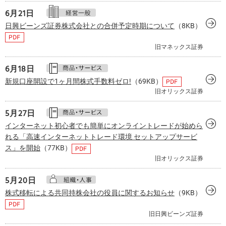
6月
21日
日興ビーンズ証券株式会社との合併予定時期について
（8KB）
旧マネックス証券
6月
18日
新規口座開設で1ヶ月間株式手数料ゼロ!
（69KB）
旧オリックス証券
5月
27日
インターネット初心者でも簡単にオンライントレードが始めら
れる「高速インターネットトレード環境 セットアップサービ
ス」を開始
（77KB）
旧オリックス証券
5月
20日
株式移転による共同持株会社の役員に関するお知らせ
（9KB）
旧日興ビーンズ証券