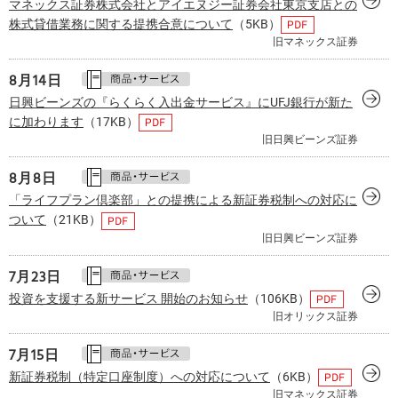
マネックス証券株式会社とアイエヌジー証券会社東京支店との
株式貸借業務に関する提携合意について
（5KB）
旧マネックス証券
8月
14日
日興ビーンズの『らくらく入出金サービス』にUFJ銀行が新た
に加わります
（17KB）
旧日興ビーンズ証券
8月
8日
「ライフプラン倶楽部」との提携による新証券税制への対応に
ついて
（21KB）
旧日興ビーンズ証券
7月
23日
投資を支援する新サービス 開始のお知らせ
（106KB）
旧オリックス証券
7月
15日
新証券税制（特定口座制度）への対応について
（6KB）
旧マネックス証券