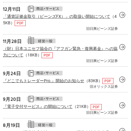
12月11日
「通貨証拠金取引（ビーンズFX）」の取扱い開始について
（4
5KB）
旧日興ビーンズ証券
11月28日
（財）日本ユニセフ協会の『アフガン緊急・復興募金』への協
力について
（18KB）
旧日興ビーンズ証券
9月
24日
『どこでもトレーダーPro.』開始のお知らせ
（83KB）
旧オリックス証券
9月
20日
『電子交付サービス』の開始について
（21KB）
旧日興ビーンズ証券
8月
19日