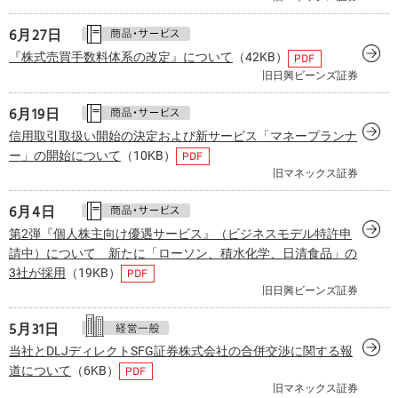
6月
27日
『株式売買手数料体系の改定』について
（42KB）
旧日興ビーンズ証券
6月
19日
信用取引取扱い開始の決定および新サービス「マネープランナ
ー」の開始について
（10KB）
旧マネックス証券
6月
4日
第2弾『個人株主向け優遇サービス』（ビジネスモデル特許申
請中）について 新たに「ローソン、積水化学、日清食品」の
3社が採用
（19KB）
旧日興ビーンズ証券
5月
31日
当社とDLJディレクトSFG証券株式会社の合併交渉に関する報
道について
（6KB）
旧マネックス証券