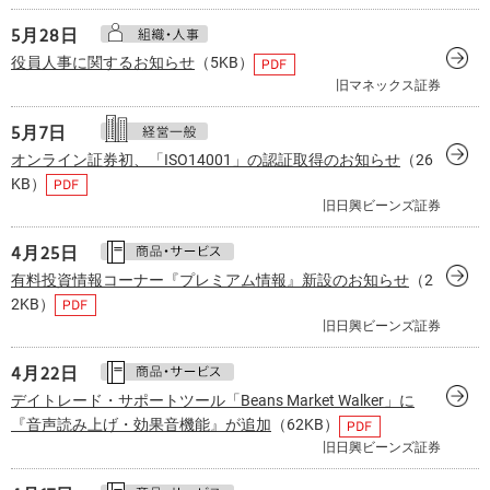
5月
28日
役員人事に関するお知らせ
（5KB）
旧マネックス証券
5月
7日
オンライン証券初、「ISO14001」の認証取得のお知らせ
（26
KB）
旧日興ビーンズ証券
4月
25日
有料投資情報コーナー『プレミアム情報』新設のお知らせ
（2
2KB）
旧日興ビーンズ証券
4月
22日
デイトレード・サポートツール「Beans Market Walker」に
『音声読み上げ・効果音機能』が追加
（62KB）
旧日興ビーンズ証券