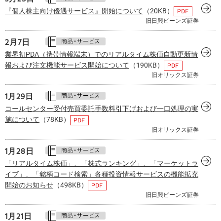
『個人株主向け優遇サービス』開始について
（20KB）
旧日興ビーンズ証券
2月
7日
業界初PDA（携帯情報端末）でのリアルタイム株価自動更新情
報および注文機能サービス開始について
（190KB）
旧オリックス証券
1月
29日
コールセンター受付売買委託手数料引下げおよび一口処理の実
施について
（78KB）
旧オリックス証券
1月
28日
「リアルタイム株価」、「株式ランキング」、「マーケットラ
イブ」、「銘柄コード検索」各種投資情報サービスの機能拡充
開始のお知らせ
（498KB）
旧日興ビーンズ証券
1月
21日