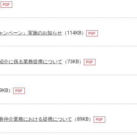
）
詐欺等注意喚起
マネックスファイナンス株式会社
顧客ユーザビリティ
マネ
環境
マネックスＳＰ信託株式会社
地域活性・社会貢献
カタ
GRI
キャンペーン』実施のお知らせ
（114KB）
ジーネックス株式会社
外部評価
株式
ART 
マネックスPB株式会社
マネックスグループの価値創造ストーリー
マネ
紹介に係る業務提携について
（73KB）
3iQ Digital Holdings Inc.
9KB）
券仲介業務における提携について
（89KB）