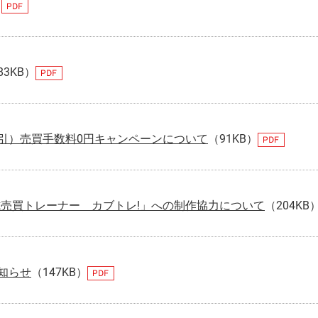
）
83KB）
引）売買手数料0円キャンペーンについて
（91KB）
式売買トレーナー カブトレ!」への制作協力について
（204KB
知らせ
（147KB）