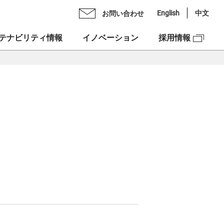
English
中文
お問い合わせ
テナビリティ情報
イノベーション
採用情報
Oメッセージ
ライブラリ
ックスグループの多彩力
理念
スケジュール
紹介
ンチェック株式会社
スクロージャー・ポリシー
図
ックスベンチャーズ株式会社
合せ
資本への投資
NEX”の由来
ュリティ
ックスグループDEIフォーラム
市場での価値創造