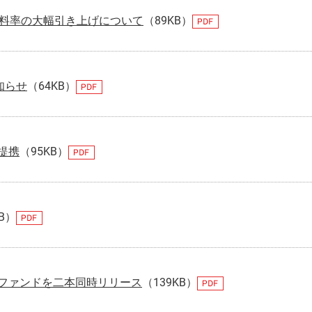
取料率の大幅引き上げについて
（89KB）
知らせ
（64KB）
提携
（95KB）
KB）
ファンドを二本同時リリース
（139KB）