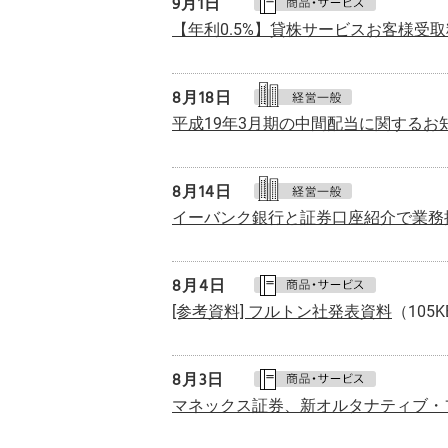
9月
1日
【年利0.5%】貸株サービスお客様受
8月
18日
平成19年3月期の中間配当に関するお
8月
14日
イーバンク銀行と証券口座紹介で業務
8月
4日
[参考資料] フルトン社発表資料
（105
8月
3日
マネックス証券、新オルタナティブ・