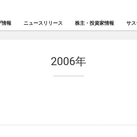
プ情報
ニュースリリース
株主・投資家情報
サス
創業者メッセージ
マネックス証券株式会社
業績・財務
CEOメッセージ
CE
IR
マネ
2006年
ブランドシンボル
ドコモマネックスホールディングス株式会社
株式・格付情報
⼈権
企業
IR
会社案内
Coincheck Group N.V.
電子公告
MONEX サステナビリティ・ステートメント
役員
コイ
ディ
沿革
TradeStation Securities, Inc.
IRメール配信申込み／停止
マネックスグループのサステナビリティ
組織
マネ
IR問
⼈的
ブランドステートメント
マネックスグループ株式会社
よくあるご質問
ガバナンス
”MO
セキ
マネックスのあゆみ
マネックス・アセットマネジメント株式会社
イノベーション
マネ
資本