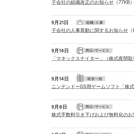
子会社の組織改正のお知らせ
（77KB
9月
21日
子会社の人事異動に関するお知らせ
（
9月
14日
「マネックスナイター」（株式夜間取
9月
14日
ニンテンドーDS用ゲームソフト「株
9月
8日
株式手数料引き下げおよび無料化のお