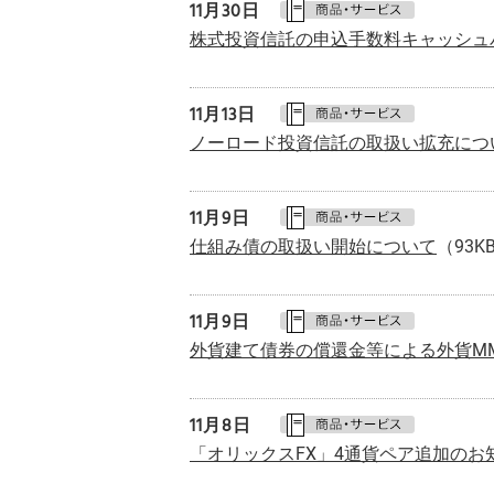
11月30日
株式投資信託の申込手数料キャッシュ
11月13日
ノーロード投資信託の取扱い拡充につ
11月
9日
仕組み債の取扱い開始について
（93K
11月
9日
外貨建て債券の償還金等による外貨M
11月
8日
「オリックスFX」4通貨ペア追加のお