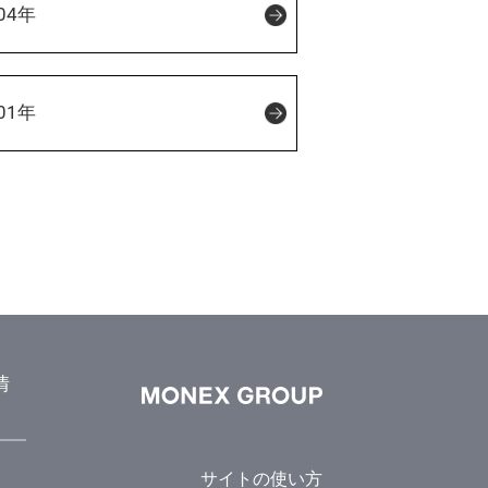
04年
01年
情
サイトの使い方