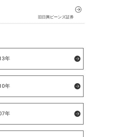
旧日興ビーンズ証券
13年
10年
07年