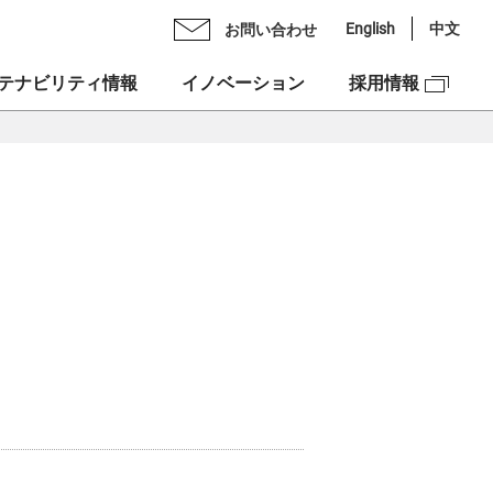
English
中文
お問い合わせ
テナビリティ情報
イノベーション
採用情報
Oメッセージ
ライブラリ
ックスグループの多彩力
理念
スケジュール
紹介
ンチェック株式会社
スクロージャー・ポリシー
図
ックスベンチャーズ株式会社
合せ
資本への投資
NEX”の由来
ュリティ
ックスグループDEIフォーラム
市場での価値創造