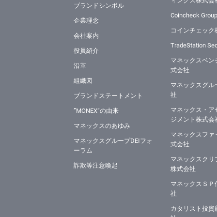
ィングス株式会
ブランドシンボル
Coincheck Group
企業理念
コインチェック
会社案内
TradeStation Secu
役員紹介
マネックスベン
沿革
式会社
組織図
マネックスグル
社
ブランドステートメント
マネックス・ア
”MONEX”の由来
ジメント株式会
マネックスのあゆみ
マネックスファ
マネックスグループDEIフォ
式会社
ーラム
マネックスクリ
詐欺等注意喚起
株式会社
マネックスＳＰ
社
カタリスト投資