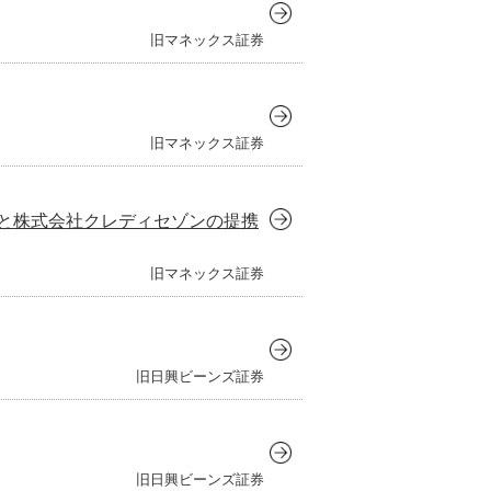
ックスクリプトバンク株式会社
旧マネックス証券
リスト投資顧問株式会社
対照表
会社ヴィリング
IN THE OFFICE
旧マネックス証券
ックスライフセトルメント株式会社
と株式会社クレディセゾンの提携
旧マネックス証券
旧日興ビーンズ証券
旧日興ビーンズ証券