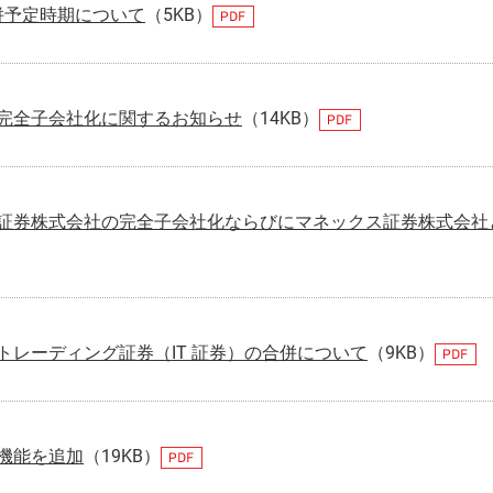
併予定時期について
（5KB）
詐欺等注意喚起
マネックスファイナンス株式会社
顧客ユーザビリティ
マネ
環境
マネックスＳＰ信託株式会社
地域活性・社会貢献
カタ
GRI
完全子会社化に関するお知らせ
（14KB）
ジーネックス株式会社
外部評価
株式
ART 
マネックスPB株式会社
マネックスグループの価値創造ストーリー
マネ
証券株式会社の完全子会社化ならびにマネックス証券株式会社
3iQ Digital Holdings Inc.
レーディング証券（IT 証券）の合併について
（9KB）
機能を追加
（19KB）