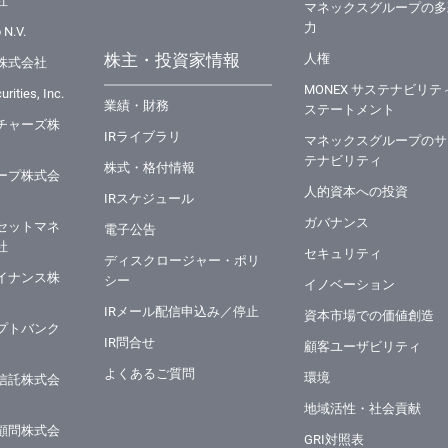
社
マネックスグループの多
力
 N.V.
株主・投資家情報
⼈権
株式会社
MONEX サステナビリテ
rities, Inc.
業績・財務
ステートメント
チャーズ株
IRライブラリ
マネックスグループのサ
テナビリティ
株式・格付情報
ープ株式会
⼈的資本への投資
IRスケジュール
ガバナンス
セットマネ
電子公告
社
セキュリティ
ディスクロージャー・ポリ
イナンス株
シー
イノベーション
IRメール配信申込み／停止
資本市場での価値創造
プトバンク
IR問合せ
顧客ユーザビリティ
よくあるご質問
環境
信託株式会
地域活性・社会貢献
顧問株式会
GRI対照表