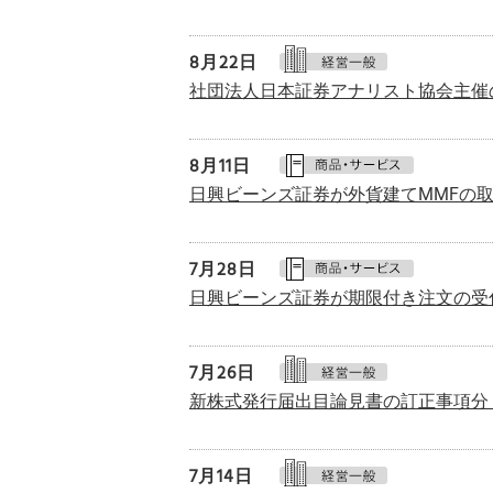
8月
22日
社団法人日本証券アナリスト協会主催
8月
11日
日興ビーンズ証券が外貨建てMMFの
7月
28日
日興ビーンズ証券が期限付き注文の受
7月
26日
新株式発行届出目論見書の訂正事項分
7月
14日