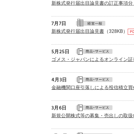
新株式発行届出目論見書の訂正事項分
7月
7日
新株式発行届出目論見書
（328KB）
5月
25日
ゴメス・ジャパンによるオンライン証
4月
3日
金融機関口座引落しによる投信積立買
3月
6日
新規公開株式等の募集・売出しの取扱