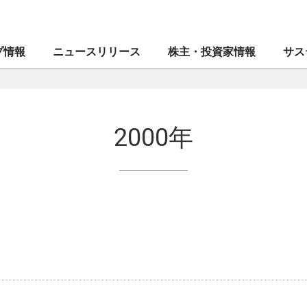
プ情報
ニュースリリース
株主・投資家情報
サス
創業者メッセージ
マネックス証券株式会社
業績・財務
CEOメッセージ
CE
IR
マネ
2000年
ブランドシンボル
ドコモマネックスホールディングス株式会社
株式・格付情報
⼈権
企業
IR
会社案内
Coincheck Group N.V.
電子公告
MONEX サステナビリティ・ステートメント
役員
コイ
ディ
沿革
TradeStation Securities, Inc.
IRメール配信申込み／停止
マネックスグループのサステナビリティ
組織
マネ
IR問
⼈的
ブランドステートメント
マネックスグループ株式会社
よくあるご質問
ガバナンス
”MO
セキ
マネックスのあゆみ
マネックス・アセットマネジメント株式会社
イノベーション
マネ
資本