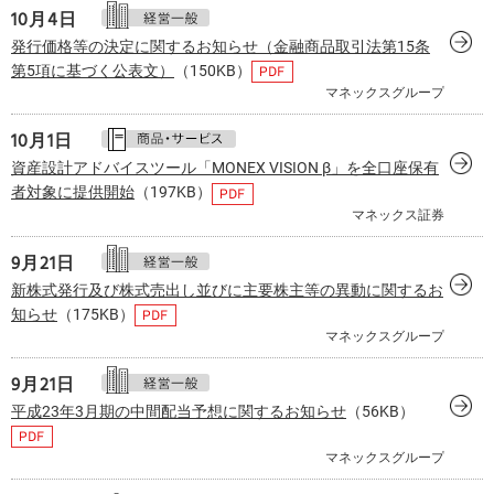
10月
4日
発行価格等の決定に関するお知らせ（金融商品取引法第15条
第5項に基づく公表文）
（150KB）
マネックスグループ
10月
1日
資産設計アドバイスツール「MONEX VISION β」を全口座保有
者対象に提供開始
（197KB）
マネックス証券
9月
21日
新株式発行及び株式売出し並びに主要株主等の異動に関するお
知らせ
（175KB）
マネックスグループ
9月
21日
平成23年3月期の中間配当予想に関するお知らせ
（56KB）
マネックスグループ