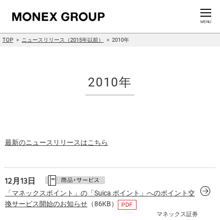
お問い合わせ
CLOSE
MENU
TOP
ニュースリリース（2015年以前）
2010年
会社情報
グループ情報
2010年
ニュースリリース
株主・投資家情報
最新のニュースリリースはこちら
サステナビリティ情報
イノベーション
12月13日
「マネックスポイント」の「Suica ポイント」へのポイント交
換サービス開始のお知らせ
（86KB）
採用情報
マネックス証券