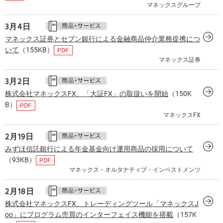
マネックスグループ
3月
4日
マネックス証券とセブン銀行による金融商品仲介業務提携につ
いて
（155KB）
マネックス証券
3月
2日
株式会社マネックスFX、「大証FX」の取扱いを開始
（150K
B）
マネックスFX
2月
19日
みずほ信託銀行による年金基金向け運用商品の採用について
（93KB）
マネックス・オルタナティブ・インベストメンツ
2月
18日
株式会社マネックスFX、トレーディングツール「マネックスJ
oo」にプログラム売買のインターフェイス機能を搭載
（157K